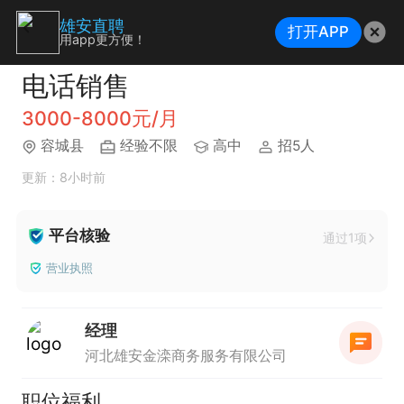
雄安直聘
打开APP
用app更方便！
电话销售
3000-8000元/月
容城县
经验不限
高中
招5人
更新：8小时前
平台核验
通过1项
营业执照
经理
河北雄安金滦商务服务有限公司
职位福利