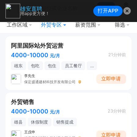
搜索
雄安直聘
打开APP
地图
用app更方便！
工作区域
外贸专区
薪资范围
筛选
阿里国际站外贸运营
4000-10000
21分钟前
元/月
雄东
包吃
包住
员工餐厅
...
李先生
立即申请
保定盛通建材科技开发有限公司
外贸销售
4000-10000
23分钟前
元/月
雄县
休假制度
销售提成
王戊申
立即申请